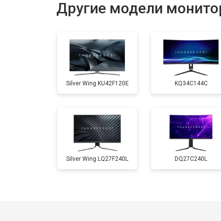
Другие модели монито
Silver Wing KU42F120E
KQ34C144C
Silver Wing LQ27F240L
DQ27C240L