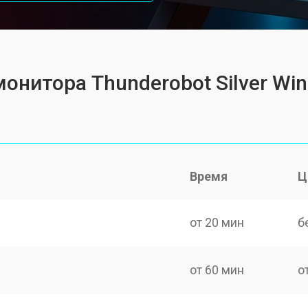
монитора Thunderobot Silver W
Время
Ц
от 20 мин
б
от 60 мин
о