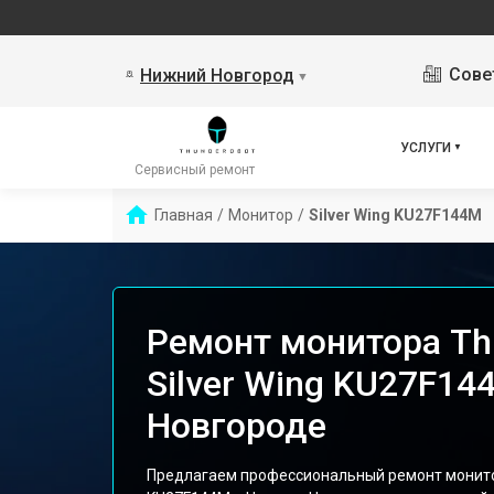
Сове
Нижний Новгород
▼
УСЛУГИ
Сервисный ремонт
Главная
/
Монитор
/
Silver Wing KU27F144M
Ремонт монитора Th
Silver Wing KU27F1
Новгороде
Предлагаем профессиональный ремонт монитор