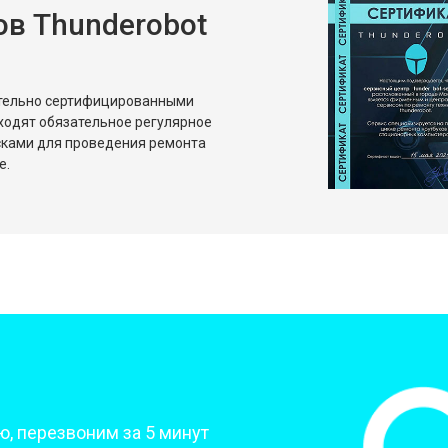
в Thunderobot
ительно сертифицированными
ходят обязательное регулярное
сками для проведения ремонта
е.
?
, перезвоним за 5 минут