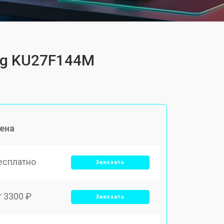
ing KU27F144M
ена
есплатно
Заказать
т 3300 ₽
Заказать