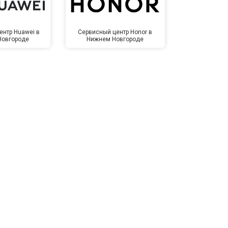
ентр Huawei в
Сервисный центр Honor в
Сервисный ц
Новгороде
Нижнем Новгороде
Нижнем 