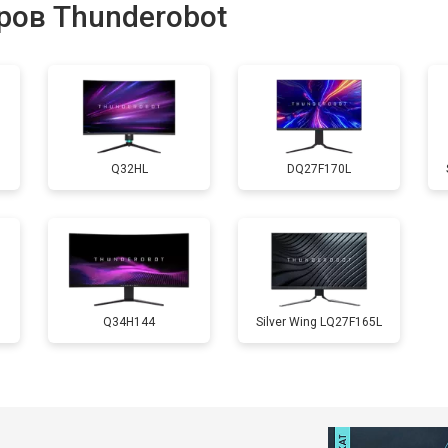
ров Thunderobot
Q32HL
DQ27F170L
Q34H144
Silver Wing LQ27F165L