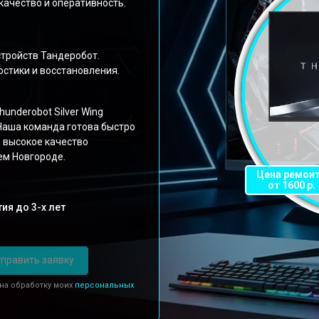
ачество и оперативность.
тройств Тандеробот.
стики и восстановления.
nderobot Silver Wing
Наша команда готова быстро
 высокое качество
ем Новгороде.
Цена ремон
от 1600 р.
ия до 3-х лет
править заявку
 на обработку моих
персональных