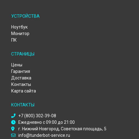
Ремонт компьютера Alpha XD Thunderobot в
Москве
Ремонт компьютера Alpha XD Thunderobot в
Санкт-
УСТРОЙСТВА
Петербурге
Ноутбук
Монитор
ПК
СТРАНИЦЫ
Цены
Гарантия
Доставка
Контакты
Карта сайта
КОНТАКТЫ
+7 (800) 302-39-08
Ежедневно с 09:00 до 21:00
г. Нижний Новгород, Советская площадь, 5
info@tunderbot-service.ru