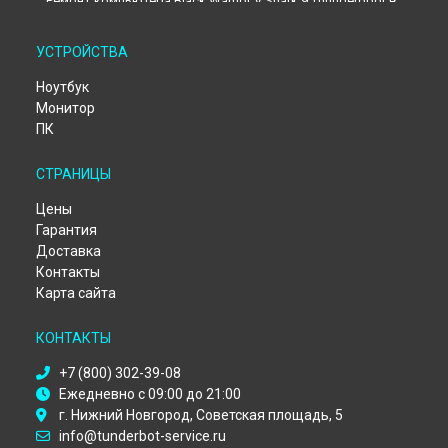
Ремонт компьютера Black Warrior V Shark 9 Thunderobot в
Екатеринбурге
Ремонт компьютера Black Warrior V Shark 9 Thunderobot в
УСТРОЙСТВА
Казани
Ремонт компьютера Black Warrior V Shark 9 Thunderobot в
Ноутбук
Москве
Монитор
Ремонт компьютера Black Warrior V Shark 9 Thunderobot в
ПК
Санкт-Петербурге
СТРАНИЦЫ
Цены
Гарантия
Доставка
Контакты
Карта сайта
КОНТАКТЫ
+7 (800) 302-39-08
Ежедневно с 09:00 до 21:00
г. Нижний Новгород, Советская площадь, 5
info@tunderbot-service.ru